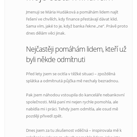
Jmenuji se Mária Hudáková a pomáhám lidem najít
řešení ve chvílích, kdy finance přestávají dávat klid.
Sama vím, jaké to je, když banka řekne „ne“. Právě proto
dnes dělám věci jinak.
Nejčastěji pomáhám lidem, kteří už
byli někde odmítnuti
Před lety jsem se ocitla v těžké situaci – zpožděná
splátka a odmítnutá půjčka mě nechaly bezradnou.
Pak jsem náhodou vstoupila do kanceláře nebankovní
společnosti. Milá paní mi nejen rychle pomohla, ale
nabídla mi i práci. Tehdy jsem odmítla, ale osud mě
později přivedl zpět.
Dnes jsem za tu zkušenost vděčná – inspirovala mě k