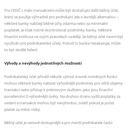
Pro OSVČ s málo transakcemi může být dostačující další běžný účet,
který se použije výhradně pro podnikání. Jde o levnější alternativu –
některé banky nabízejí běžné účty zdarma nebo za minimální
poplatek. Je však nutné zkontrolovat podmínky banky. Některé
finanční instituce ve svých pravidlech uvádějí, že běžný účet nesmí být
využíván pro podnikatelské účely. Pokud to banka nezakazuje, může
to být skvělé řešení.
Výhody a nevýhody jednotlivých možností
Podnikatelský účet přináší několik výhod: kromě zmíněných funkcí
mohou některé banky nabízet výhodnější podmínky pro větší objemy
transakcí nebo přístup k prémiovým službám, jako jsou finanční
poradenství či výhodnější úvěry. Na druhou stranu vyšší poplatky za
vedení a transakce mohou být nevýhodou, zvlášť pokud je počet
plateb za měsíc nízký.
Běžný účet je cenově dostupnější a pro menší podnikatele často