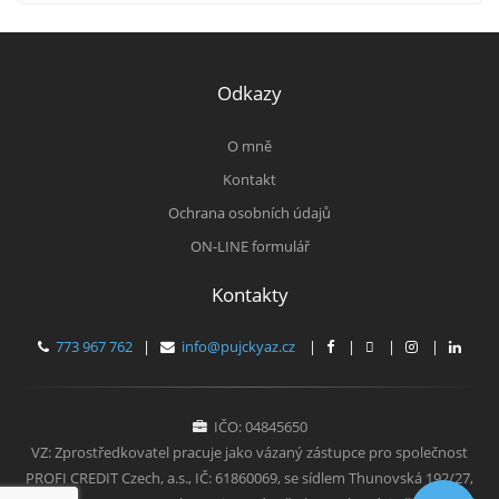
Odkazy
O mně
Kontakt
Ochrana osobních údajů
ON-LINE formulář
Kontakty
773 967 762
|
info@pujckyaz.cz
|
|
|
|
IČO: 04845650
VZ: Zprostředkovatel pracuje jako vázaný zástupce pro společnost
PROFI CREDIT Czech, a.s., IČ: 61860069, se sídlem Thunovská 192/27,