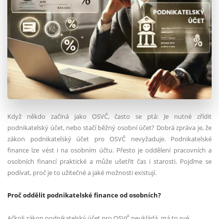
Když někdo začíná jako OSVČ, často se ptá: Je nutné zřídit
podnikatelský účet, nebo stačí běžný osobní účet? Dobrá zpráva je, že
zákon podnikatelský účet pro OSVČ nevyžaduje. Podnikatelské
finance lze vést i na osobním účtu. Přesto je oddělení pracovních a
osobních financí praktické a může ušetřit čas i starosti. Pojďme se
podívat, proč je to užitečné a jaké možnosti existují.
Proč oddělit podnikatelské finance od osobních?
Ačkoli zákon podnikatelský účet pro OSVČ neukládá, má to své