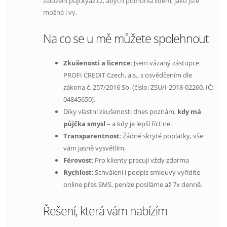
založení pujckyaz.cz, abych pomohla lidem, jako jste
možná i vy.
Na co se u mě můžete spolehnout
Zkušenosti a licence
: Jsem vázaný zástupce
PROFI CREDIT Czech, a.s., s osvědčením dle
zákona č. 257/2016 Sb. (číslo: ZSU/I-2018-02260, IČ:
04845650).
Díky vlastní zkušenosti dnes poznám,
kdy má
půjčka smysl
– a kdy je lepší říct ne.
Transparentnost
: Žádné skryté poplatky, vše
vám jasně vysvětlím.
Férovost
: Pro klienty pracuji vždy zdarma
Rychlost
: Schválení i podpis smlouvy vyřídíte
online přes SMS, peníze posíláme až 7x denně.
Řešení, která vám nabízím