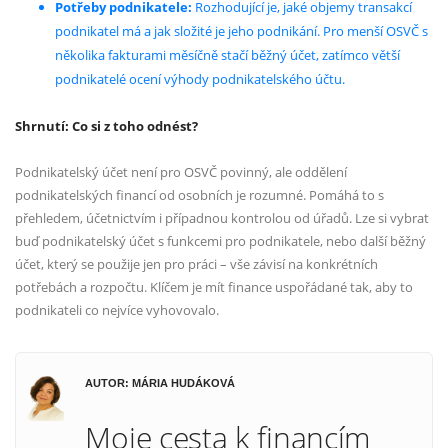
Potřeby podnikatele:
Rozhodující je, jaké objemy transakcí
podnikatel má a jak složité je jeho podnikání. Pro menší OSVČ s
několika fakturami měsíčně stačí běžný účet, zatímco větší
podnikatelé ocení výhody podnikatelského účtu.
Shrnutí: Co si z toho odnést?
Podnikatelský účet není pro OSVČ povinný, ale oddělení
podnikatelských financí od osobních je rozumné. Pomáhá to s
přehledem, účetnictvím i případnou kontrolou od úřadů. Lze si vybrat
buď podnikatelský účet s funkcemi pro podnikatele, nebo další běžný
účet, který se použije jen pro práci – vše závisí na konkrétních
potřebách a rozpočtu. Klíčem je mít finance uspořádané tak, aby to
podnikateli co nejvíce vyhovovalo.
AUTOR: MÁRIA HUDÁKOVÁ
Moje cesta k financím