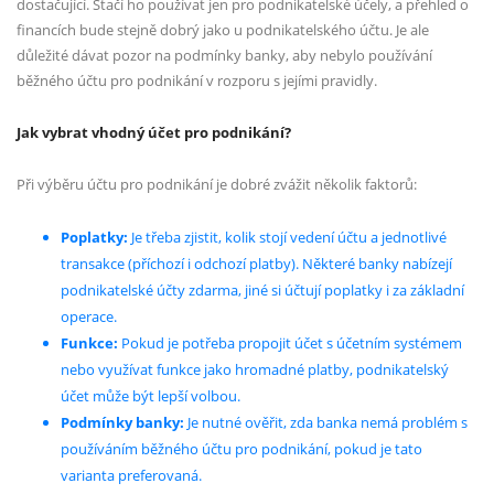
dostačující. Stačí ho používat jen pro podnikatelské účely, a přehled o
financích bude stejně dobrý jako u podnikatelského účtu. Je ale
důležité dávat pozor na podmínky banky, aby nebylo používání
běžného účtu pro podnikání v rozporu s jejími pravidly.
Jak vybrat vhodný účet pro podnikání?
Při výběru účtu pro podnikání je dobré zvážit několik faktorů:
Poplatky:
Je třeba zjistit, kolik stojí vedení účtu a jednotlivé
transakce (příchozí i odchozí platby). Některé banky nabízejí
podnikatelské účty zdarma, jiné si účtují poplatky i za základní
operace.
Funkce:
Pokud je potřeba propojit účet s účetním systémem
nebo využívat funkce jako hromadné platby, podnikatelský
účet může být lepší volbou.
Podmínky banky:
Je nutné ověřit, zda banka nemá problém s
používáním běžného účtu pro podnikání, pokud je tato
varianta preferovaná.