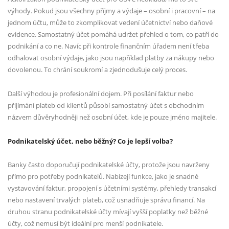
výhody. Pokud jsou všechny příjmy a výdaje – osobní i pracovní – na
jednom účtu, může to zkomplikovat vedení účetnictví nebo daňové
evidence. Samostatný účet pomáhá udržet přehled o tom, co patří do
podnikání a co ne. Navíc při kontrole finančním úřadem není třeba
odhalovat osobní výdaje, jako jsou například platby za nákupy nebo
dovolenou. To chrání soukromí a zjednodušuje celý proces.
Další výhodou je profesionální dojem. Při posílání faktur nebo
přijímání plateb od klientů působí samostatný účet s obchodním
názvem důvěryhodněji než osobní účet, kde je pouze jméno majitele.
Podnikatelský účet, nebo běžný? Co je lepší volba?
Banky často doporučují podnikatelské účty, protože jsou navrženy
přímo pro potřeby podnikatelů. Nabízejí funkce, jako je snadné
vystavování faktur, propojení s účetními systémy, přehledy transakcí
nebo nastavení trvalých plateb, což usnadňuje správu financí. Na
druhou stranu podnikatelské účty mívají vyšší poplatky než běžné
účty, což nemusí být ideální pro menší podnikatele.