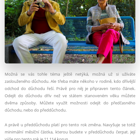
Možná se vás tohle téma ještě netýká, možná už si užíváte
zaslouženého důchodu. Ale třeba máte někoho v rodině, kdo dřívější
odchod do důchodu řeší. Právě pro něj je připraven tento článek.
Odejít do důchodu dřív než ve státem stanoveném věku můžete
dvěma způsoby. Můžete využít možnosti odejít do předčasného
důchodu, nebo do předdůchodu.
A právě u předdůchodu platí pro tento rok změna. Navyšuje se totiž
minimální měsíční částka, kterou budete v předdůchodu čerpat. Její
výše pro tento rok je 11 114 korun.