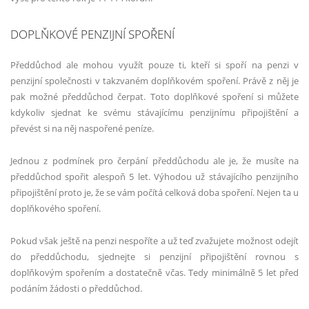
DOPLŇKOVÉ PENZIJNÍ SPOŘENÍ
Předdůchod ale mohou využít pouze ti, kteří si spoří na penzi v
penzijní společnosti v takzvaném doplňkovém spoření. Právě z něj je
pak možné předdůchod čerpat. Toto doplňkové spoření si můžete
kdykoliv sjednat ke svému stávajícímu penzijnímu připojištění a
převést si na něj naspořené peníze.
Jednou z podmínek pro čerpání předdůchodu ale je, že musíte na
předdůchod spořit alespoň 5 let. Výhodou už stávajícího penzijního
připojištění proto je, že se vám počítá celková doba spoření. Nejen ta u
doplňkového spoření.
Pokud však ještě na penzi nespoříte a už teď zvažujete možnost odejít
do předdůchodu, sjednejte si penzijní připojištění rovnou s
doplňkovým spořením a dostatečně včas. Tedy minimálně 5 let před
podáním žádosti o předdůchod.