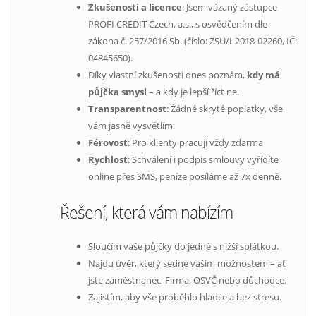
Zkušenosti a licence
: Jsem vázaný zástupce
PROFI CREDIT Czech, a.s., s osvědčením dle
zákona č. 257/2016 Sb. (číslo: ZSU/I-2018-02260, IČ:
04845650).
Díky vlastní zkušenosti dnes poznám,
kdy má
půjčka smysl
– a kdy je lepší říct ne.
Transparentnost
: Žádné skryté poplatky, vše
vám jasně vysvětlím.
Férovost
: Pro klienty pracuji vždy zdarma
Rychlost
: Schválení i podpis smlouvy vyřídíte
online přes SMS, peníze posíláme až 7x denně.
Řešení, která vám nabízím
Sloučím vaše půjčky do jedné s nižší splátkou.
Najdu úvěr, který sedne vašim možnostem – ať
jste zaměstnanec, Firma, OSVČ nebo důchodce.
Zajistím, aby vše proběhlo hladce a bez stresu.