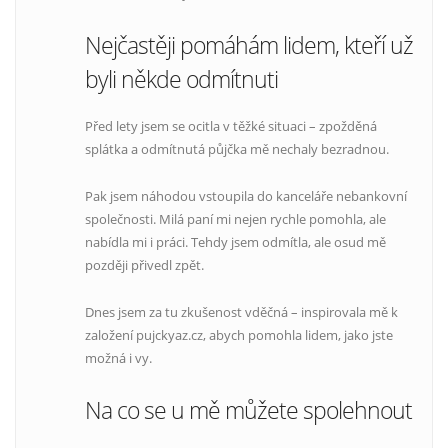
Nejčastěji pomáhám lidem, kteří už
byli někde odmítnuti
Před lety jsem se ocitla v těžké situaci – zpožděná
splátka a odmítnutá půjčka mě nechaly bezradnou.
Pak jsem náhodou vstoupila do kanceláře nebankovní
společnosti. Milá paní mi nejen rychle pomohla, ale
nabídla mi i práci. Tehdy jsem odmítla, ale osud mě
později přivedl zpět.
Dnes jsem za tu zkušenost vděčná – inspirovala mě k
založení pujckyaz.cz, abych pomohla lidem, jako jste
možná i vy.
Na co se u mě můžete spolehnout