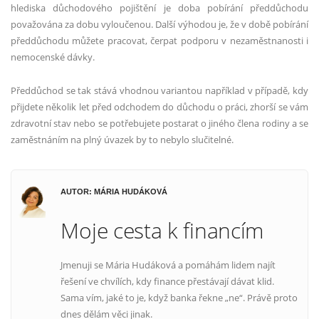
hlediska důchodového pojištění je doba pobírání předdůchodu
považována za dobu vyloučenou. Další výhodou je, že v době pobírání
předdůchodu můžete pracovat, čerpat podporu v nezaměstnanosti i
nemocenské dávky.
Předdůchod se tak stává vhodnou variantou například v případě, kdy
přijdete několik let před odchodem do důchodu o práci, zhorší se vám
zdravotní stav nebo se potřebujete postarat o jiného člena rodiny a se
zaměstnáním na plný úvazek by to nebylo slučitelné.
AUTOR: MÁRIA HUDÁKOVÁ
Moje cesta k financím
Jmenuji se Mária Hudáková a pomáhám lidem najít
řešení ve chvílích, kdy finance přestávají dávat klid.
Sama vím, jaké to je, když banka řekne „ne“. Právě proto
dnes dělám věci jinak.