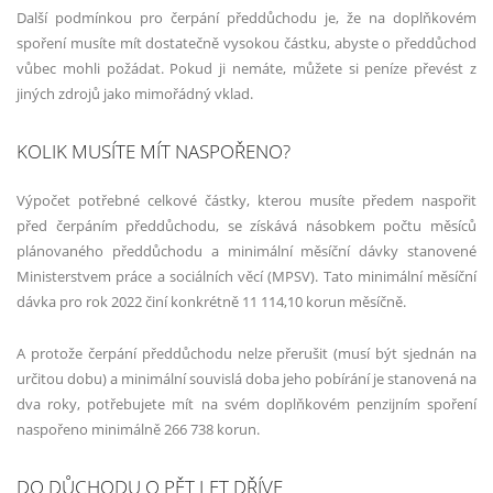
Další podmínkou pro čerpání předdůchodu je, že na doplňkovém
spoření musíte mít dostatečně vysokou částku, abyste o předdůchod
vůbec mohli požádat. Pokud ji nemáte, můžete si peníze převést z
jiných zdrojů jako mimořádný vklad.
KOLIK MUSÍTE MÍT NASPOŘENO?
Výpočet potřebné celkové částky, kterou musíte předem naspořit
před čerpáním předdůchodu, se získává násobkem počtu měsíců
plánovaného předdůchodu a minimální měsíční dávky stanovené
Ministerstvem práce a sociálních věcí (MPSV). Tato minimální měsíční
dávka pro rok 2022 činí konkrétně 11 114,10 korun měsíčně.
A protože čerpání předdůchodu nelze přerušit (musí být sjednán na
určitou dobu) a minimální souvislá doba jeho pobírání je stanovená na
dva roky, potřebujete mít na svém doplňkovém penzijním spoření
naspořeno minimálně 266 738 korun.
DO DŮCHODU O PĚT LET DŘÍVE