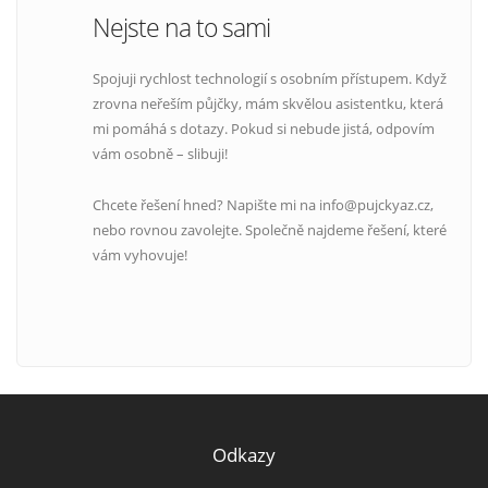
Nejste na to sami
Spojuji rychlost technologií s osobním přístupem. Když
zrovna neřeším půjčky, mám skvělou asistentku, která
mi pomáhá s dotazy. Pokud si nebude jistá, odpovím
vám osobně – slibuji!
Chcete řešení hned? Napište mi na info@pujckyaz.cz,
nebo rovnou zavolejte. Společně najdeme řešení, které
vám vyhovuje!
Odkazy