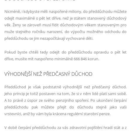
Nicméně, i kdybyste měli naspořené miliony, do předdůchodu můžete
odejít maximálně o pět let dříve, než je státem stanovený důchodový
věk. Ženy se zároveň musí řídit důchodovým věkem stanoveným pro
muže stejného ročníku narození, do výpočtu možného odchodu do
předdůchodu se jim nezapočítávají vychované děti.
Pokud byste chtěli tedy odejít do předdůchodu opravdu o pět let
dříve, musíte mít naspořeno minimálně 666 846 korun.
VÝHODNĚJŠÍ NEŽ PŘEDČASNÝ DŮCHOD
Předdůchod je však podstatně výhodnější než předčasný důchod.
Jeho princip je totiž postaven na tom, že si v něm lidé platí sami sobě.
A to právě z úspor ze svého penzijního spoření. Po ukončení čerpání
předdůchodu pak můžete přejít do důchodu stejně jako vaši
vrstevníci, aniž by vám byla krácena regulérní starobní penze.
V době čerpání předdůchodu za vás zdravotní pojištění hradí stát a z