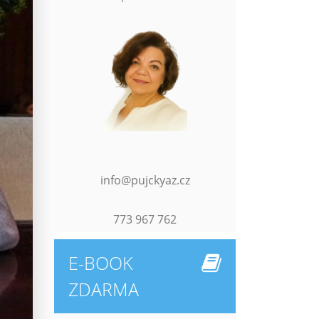
info@pujckyaz.cz
773 967 762
E-BOOK
ZDARMA