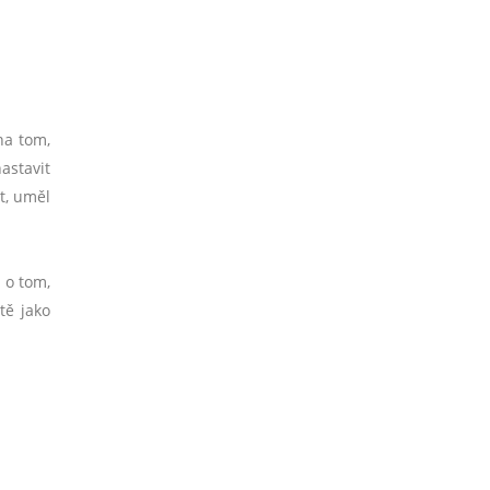
na tom,
astavit
t, uměl
 o tom,
tě jako