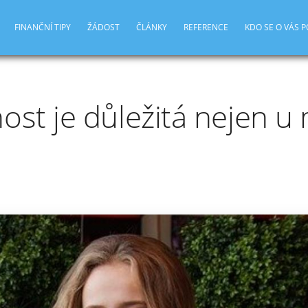
FINANČNÍ TIPY
ŽÁDOST
ČLÁNKY
REFERENCE
KDO SE O VÁS 
ost je důležitá nejen u