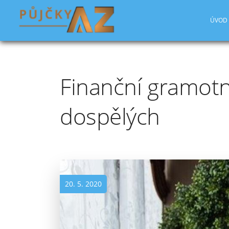
ÚVOD
Finanční gramotn
dospělých
20. 5. 2020