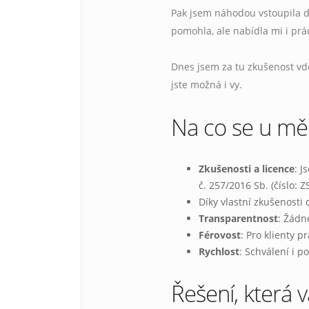
Pak jsem náhodou vstoupila d
pomohla, ale nabídla mi i prá
Dnes jsem za tu zkušenost vdě
jste možná i vy.
Na co se u mě
Zkušenosti a licence
: 
č. 257/2016 Sb. (číslo: 
Díky vlastní zkušenost
Transparentnost
: Žádn
Férovost
: Pro klienty 
Rychlost
: Schválení i 
Řešení, která 