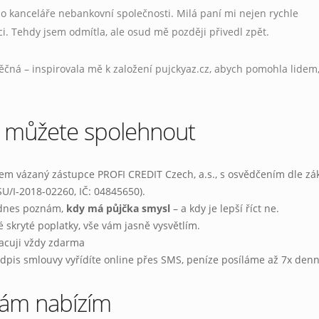
o kanceláře nebankovní společnosti. Milá paní mi nejen rychle
ci. Tehdy jsem odmítla, ale osud mě později přivedl zpět.
čná – inspirovala mě k založení pujckyaz.cz, abych pomohla lidem,
 můžete spolehnout
Jsem vázaný zástupce PROFI CREDIT Czech, a.s., s osvědčením dle z
ZSU/I-2018-02260, IČ: 04845650).
i dnes poznám,
kdy má půjčka smysl
– a kdy je lepší říct ne.
é skryté poplatky, vše vám jasně vysvětlím.
pracuji vždy zdarma
podpis smlouvy vyřídíte online přes SMS, peníze posíláme až 7x denn
vám nabízím