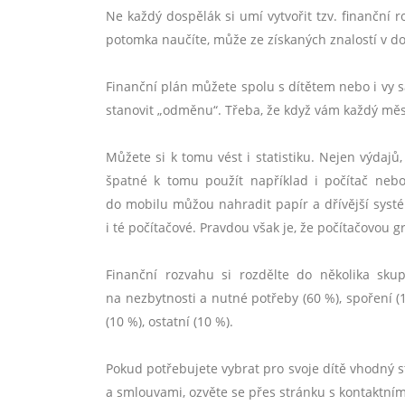
Ne každý dospělák si umí vytvořit tzv. finanční 
potomka naučíte, může ze získaných znalostí v dob
Finanční plán můžete spolu s dítětem nebo i vy s
stanovit „odměnu“. Třeba, že když vám každý měsíc
Můžete si k tomu vést i statistiku. Nejen výdaj
špatné k tomu použít například i počítač nebo 
do mobilu můžou nahradit papír a dřívější systé
i té počítačové. Pravdou však je, že počítačovou 
Finanční rozvahu si rozdělte do několika sku
na nezbytnosti a nutné potřeby (60 %), spoření (
(10 %), ostatní (10 %).
Pokud potřebujete vybrat pro svoje dítě vhodný s
a smlouvami, ozvěte se přes stránku s kontaktním