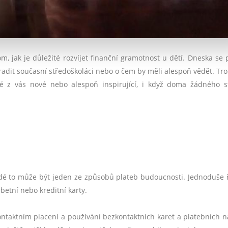
m, jak je důležité rozvíjet finanční gramotnost u dětí. Dneska se
poradit současní středoškoláci nebo o čem by měli alespoň vědět. Tro
ré z vás nové nebo alespoň inspirující, i když doma žádného s
adé to může být jeden ze způsobů plateb budoucnosti. Jednoduše 
betní nebo kreditní karty.
ontaktním placení a používání bezkontaktních karet a platebních n