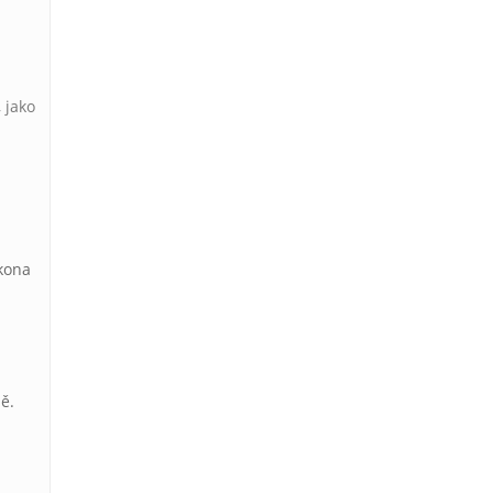
 jako
ákona
ě.