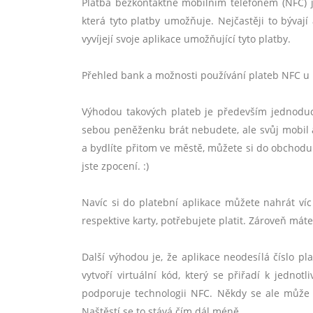
Platba bezkontaktně mobilním telefonem (NFC) je
která tyto platby umožňuje. Nejčastěji to býva
vyvíjejí svoje aplikace umožňující tyto platby.
Přehled bank a možnosti používání plateb NFC u 
Výhodou takových plateb je především jednoduc
sebou peněženku brát nebudete, ale svůj mobil a
a bydlíte přitom ve městě, můžete si do obchod
jste zpocení. :)
Navíc si do platební aplikace můžete nahrát ví
respektive karty, potřebujete platit. Zároveň máte p
Další výhodou je, že aplikace neodesílá číslo pl
vytvoří virtuální kód, který se přiřadí k jednotl
podporuje technologii NFC. Někdy se ale může s
Naštěstí se to stává čím dál méně.