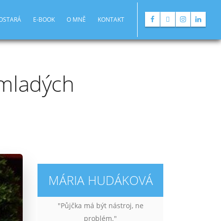
POSTARÁ
E-BOOK
O MNĚ
KONTAKT
 mladých
MÁRIA HUDÁKOVÁ
"Půjčka má být nástroj, ne
problém."