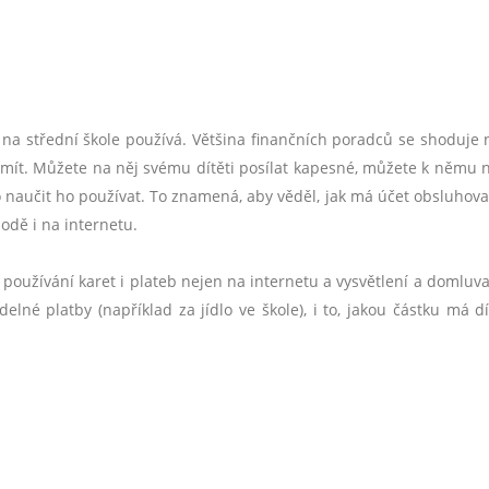
tě na střední škole používá. Většina finančních poradců se shoduje 
 mít. Můžete na něj svému dítěti posílat kapesné, můžete k němu n
naučit ho používat. To znamená, aby věděl, jak má účet obsluhova
odě i na internetu.
oužívání karet i plateb nejen na internetu a vysvětlení a domluva
elné platby (například za jídlo ve škole), i to, jakou částku má dí