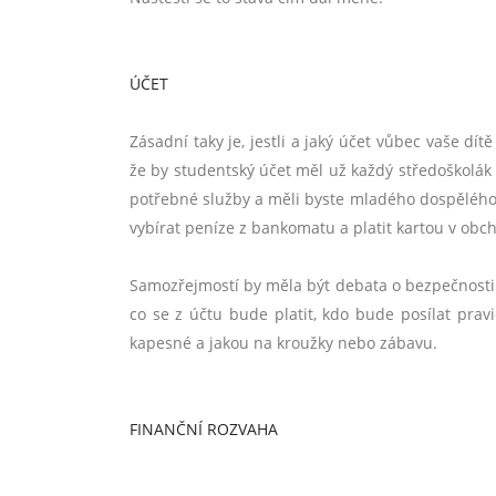
ÚČET
Zásadní taky je, jestli a jaký účet vůbec vaše dí
že by studentský účet měl už každý středoškolák
potřebné služby a měli byste mladého dospělého 
vybírat peníze z bankomatu a platit kartou v obch
Samozřejmostí by měla být debata o bezpečnosti p
co se z účtu bude platit, kdo bude posílat pravid
kapesné a jakou na kroužky nebo zábavu.
FINANČNÍ ROZVAHA