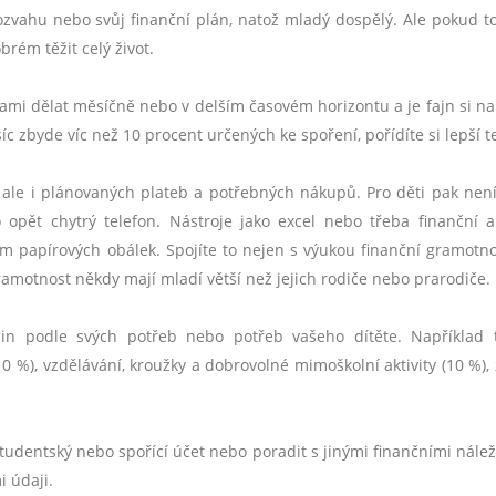
rozvahu nebo svůj finanční plán, natož mladý dospělý. Ale pokud t
rém těžit celý život.
ami dělat měsíčně nebo v delším časovém horizontu a je fajn si na
 zbyde víc než 10 procent určených ke spoření, pořídíte si lepší t
ů, ale i plánovaných plateb a potřebných nákupů. Pro děti pak nen
opět chytrý telefon. Nástroje jako excel nebo třeba finanční a
m papírových obálek. Spojíte to nejen s výukou finanční gramotnos
gramotnost někdy mají mladí větší než jejich rodiče nebo prarodiče.
pin podle svých potřeb nebo potřeb vašeho dítěte. Například 
10 %), vzdělávání, kroužky a dobrovolné mimoškolní aktivity (10 %),
tudentský nebo spořící účet nebo poradit s jinými finančními nálež
i údaji.