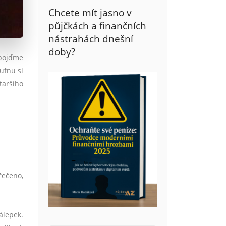
Chcete mít jasno v
půjčkách a finančních
nástrahách dnešní
doby?
 pojďme
ufnu si
taršího
řečeno,
álepek.