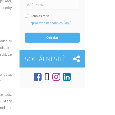
likaci,
6 banky
Souhlasím se
zpracováním osobních údajů
Odeslat
obně si
robnost
dit, že
SOCIÁLNÍ SÍTĚ
o účtu,
e.
e totiž
, který
mobilu.