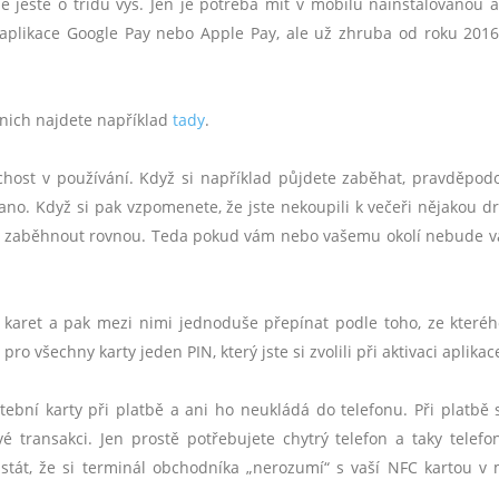
 ještě o třídu výš. Jen je potřeba mít v mobilu nainstalovanou ap
jí aplikace Google Pay nebo Apple Pay, ale už zhruba od roku 201
nich najdete například
tady
.
host v používání. Když si například půjdete zaběhat, pravděpod
no. Když si pak vzpomenete, že jste nekoupili k večeři nějakou d
u zaběhnout rovnou. Teda pokud vám nebo vašemu okolí nebude va
c karet a pak mezi nimi jednoduše přepínat podle toho, ze kteréh
ro všechny karty jeden PIN, který jste si zvolili při aktivaci aplikac
atební karty při platbě a ani ho neukládá do telefonu. Při platbě s
ivé transakci. Jen prostě potřebujete chytrý telefon a taky telefon
tát, že si terminál obchodníka „nerozumí“ s vaší NFC kartou v 