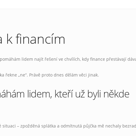
 k financím
omáhám lidem najít řešení ve chvílích, kdy finance přestávají dáv
nka řekne „ne“. Právě proto dnes dělám věci jinak.
áhám lidem, kteří už byli někde
žké situaci – zpožděná splátka a odmítnutá půjčka mě nechaly bezra