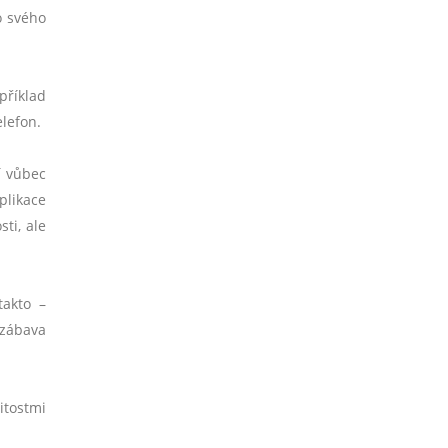
o svého
příklad
elefon.
í vůbec
plikace
ti, ale
takto –
 zábava
itostmi